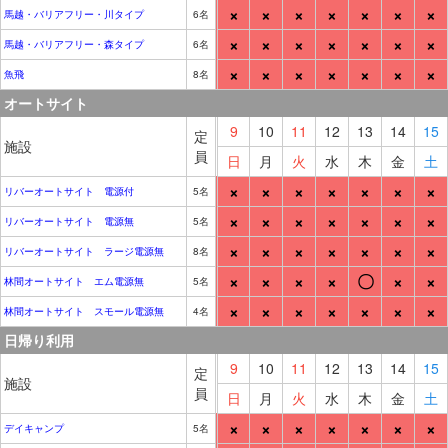
×
×
×
×
×
×
×
馬越・バリアフリー・川タイプ
6名
×
×
×
×
×
×
×
馬越・バリアフリー・森タイプ
6名
×
×
×
×
×
×
×
魚飛
8名
オートサイト
9
10
11
12
13
14
15
定
施設
員
日
月
火
水
木
金
土
×
×
×
×
×
×
×
リバーオートサイト 電源付
5名
×
×
×
×
×
×
×
リバーオートサイト 電源無
5名
×
×
×
×
×
×
×
リバーオートサイト ラージ電源無
8名
×
×
×
×
〇
×
×
林間オートサイト エム電源無
5名
×
×
×
×
×
×
×
林間オートサイト スモール電源無
4名
日帰り利用
9
10
11
12
13
14
15
定
施設
員
日
月
火
水
木
金
土
×
×
×
×
×
×
×
デイキャンプ
5名