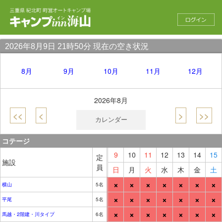
2026年8月9日 21時50分 現在の空き状況
8月
9月
10月
11月
12月
2026年8月
<<
<
>
>>
カレンダー
コテージ
9
10
11
12
13
14
15
定
施設
員
日
月
火
水
木
金
土
×
×
×
×
×
×
×
横山
5名
×
×
×
×
×
×
×
平尾
5名
×
×
×
×
×
×
×
馬越・2階建・川タイプ
6名